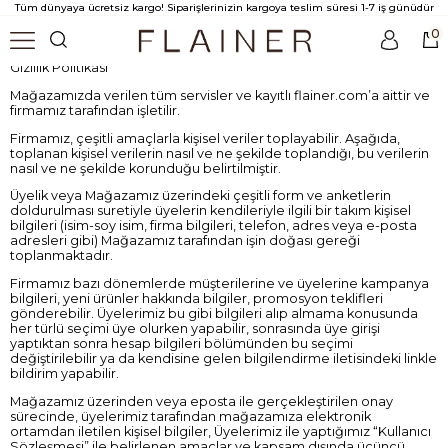
Tüm dünyaya ücretsiz kargo! Siparişlerinizin kargoya teslim süresi 1-7 iş günüdür
0
Gizlilik Politikası
Mağazamızda verilen tüm servisler ve kayıtlı flainer.com’a aittir ve
firmamız tarafından işletilir.
Firmamız, çeşitli amaçlarla kişisel veriler toplayabilir. Aşağıda,
toplanan kişisel verilerin nasıl ve ne şekilde toplandığı, bu verilerin
nasıl ve ne şekilde korunduğu belirtilmiştir.
Üyelik veya Mağazamız üzerindeki çeşitli form ve anketlerin
doldurulması suretiyle üyelerin kendileriyle ilgili bir takım kişisel
bilgileri (isim-soy isim, firma bilgileri, telefon, adres veya e-posta
adresleri gibi) Mağazamız tarafından işin doğası gereği
toplanmaktadır.
Firmamız bazı dönemlerde müşterilerine ve üyelerine kampanya
bilgileri, yeni ürünler hakkında bilgiler, promosyon teklifleri
gönderebilir. Üyelerimiz bu gibi bilgileri alıp almama konusunda
her türlü seçimi üye olurken yapabilir, sonrasında üye girişi
yaptıktan sonra hesap bilgileri bölümünden bu seçimi
değiştirilebilir ya da kendisine gelen bilgilendirme iletisindeki linkle
bildirim yapabilir.
Mağazamız üzerinden veya eposta ile gerçekleştirilen onay
sürecinde, üyelerimiz tarafından mağazamıza elektronik
ortamdan iletilen kişisel bilgiler, Üyelerimiz ile yaptığımız “Kullanıcı
Sözleşmesi” ile belirlenen amaçlar ve kapsam dışında üçüncü