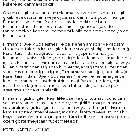
kişilere açıklanmayacaktır.
Sistemle ilgili sorunların tanımlanması ve verilen hizmet ile ilgili
çıkabilecek sorunların veya uyuşmazlıkların hızla çözülmesi için,
Firmamız, üyelerinin IP adresini kaydetmekte ve bunu
kullanmaktadır. IP adresleri, kullanıcıları genel bir şekilde
tanımlamak ve kapsamlı demografik bilgi toplamak amacıyla da
kullanılabilir.
Firmamız, Üyelik Sözleşmesi ile belirlenen amaçlar ve kapsam
dışında da, talep edilen bilgileri kendisi veya işbirliği içinde olduğu
kişiler tarafından doğrudan pazarlama yapmak amacıyla
kullanabilir. Kişisel bilgiler, gerektiğinde kullanıcıyla temas kurmak
için de kullanılabilir. Firmamız tarafından talep edilen bilgiler veya
kullanıcı tarafından sağlanan bilgiler veya Mağazamız üzerinden
yapılan işlemlerle ilgili bilgiler; Firmamız ve işbirliği içinde olduğu
kişiler tarafından, “Üyelik Sözleşmesi” ile belirlenen amaçlar ve
kapsam dışında da, üyelerimizin kimliği ifşa edilmeden çeşitli
istatistiksel değerlendirmeler, veri tabanı oluşturma ve pazar
araştırmalarında kullanılabilir.
Firmamız, gizli bilgileri kesinlikle özel ve gizli tutmayı, bunu bir sır
saklama yükümü olarak addetmeyi ve gizliliğin sağlanması ve
sürdürülmesi, gizli bilginin tamamının veya herhangi bir kısmının
kamu alanına girmesini veya yetkisiz kullanımını veya üçüncü bir
kişiye ifşasını önlemek için gerekli tüm tedbirleri almayı ve gerekli
özeni göstermeyi taahhüt etmektedir.
KREDİ KARTI GÜVENLİĞİ