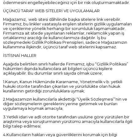
ödenmesini engelleyebileceğiniz için bir risk oluşturmamaktadır.
ÜÇÜNCÜ TARAF WEB SİTELERİ VE UYGULAMALAR
Mağazamız, web sitesi dâhilinde başka sitelere link verebilir.
Firmamız, bu linkler vasıtasıyla erişilen sitelerin gizlilik uygulamaları
ve içeriklerine yönelik herhangi bir sorumluluk taşımamaktadır.
Firmamıza ait sitede yayınlanan reklamlar, reklamcılık yapan iş
ortaklarımız aracılığı ile kullanıcılarımıza dağıtılır. İş bu
sözleşmedeki Gizlilik Politikası Prensipleri, sadece Mağazamızın
kullanımına ilişkindir, üçüncü taraf web sitelerini kapsamaz.
İSTİSNAİ HALLER
Aşağıda belirtilen sınırlı hallerde Firmamız, işbu “Gizlilik Politikası”
hükümleri dışında kullanıcılara ait bilgileri üçüncü kişilere
açıklayabilir. Bu durumlar sınırlı sayıda olmak üzere;
1.Kanun, Kanun Hükmünde Kararname, Yönetmelik v.b. yetkili
hukuki otorite tarafından çıkarılan ve yürürlülükte olan hukuk
kurallarının getirdiği zorunluluklara uymak;
2.Mağazamızın kullanıcılarla akdettiği “Üyelik Sözleşmesi”‘nin ve
diğer sözleşmelerin gereklerini yerine getirmek ve bunları
uygulamaya koymak amacıyla;
3.Yetkili idari ve adli otorite tarafından usulüne göre yürütülen bir
araştırma veya soruşturmanın yürütümü amacıyla kullanıcılarla ilgili
bilgi talep edilmesi;
4.Kullanıcıların hakları veya güvenliklerini korumak için bilgi