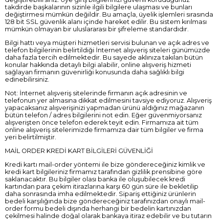
takdirde başkalarının sizinle ilgili bilgilere ulaşması ve bunları
değiştirmesi mümkün değildir. Bu amaçla, üyelik işlemleri sırasında
128 bit SSL güvenlik alanı içinde hareket edilir. Bu sistem kırılması
mümkün olmayan bir uluslararası bir şifreleme standardıdır.
Bilgi hattı veya müşteri hizmetleri servisi bulunan ve açık adres ve
telefon bilgilerinin belirtildiği İnternet alışveriş siteleri günümüzde
daha fazla tercih edilmektedir. Bu sayede aklınıza takılan bütün
konular hakkında detaylı bilgi alabilir, online alışveriş hizmeti
sağlayan firmanın güvenirliği konusunda daha sağlıklı bilgi
edinebilirsiniz.
Not: İnternet alışveriş sitelerinde firmanın açık adresinin ve
telefonun yer almasına dikkat edilmesini tavsiye ediyoruz. Alışveriş
yapacaksanız alışverişinizi yapmadan ürünü aldığınız mağazanın
bütün telefon / adres bilgilerini not edin. Eğer güvenmiyorsanız
alışverişten önce telefon ederek teyit edin. Firmamıza ait tüm
online alışveriş sitelerimizde firmamıza dair tüm bilgiler ve firma
yeri belirtilmiştir.
MAİL ORDER KREDİ KART BİLGİLERİ GÜVENLİĞİ
Kredi kartı mail-order yöntemi ile bize göndereceğiniz kimlik ve
kredi kart bilgileriniz firmamız tarafından gizlilik prensibine göre
saklanacaktır. Bu bilgiler olası banka ile oluşubilecek kredi
kartından para çekim itirazlarına karşı 60 gün süre ile bekletilip
daha sonrasında imha edilmektedir. Sipariş ettiğiniz ürünlerin
bedeli karşılığında bize göndereceğiniz tarafınızdan onaylı mail-
order formu bedeli dışında herhangi bir bedelin kartınızdan
çekilmesi halinde doğal olarak bankaya itiraz edebilir ve bu tutarın