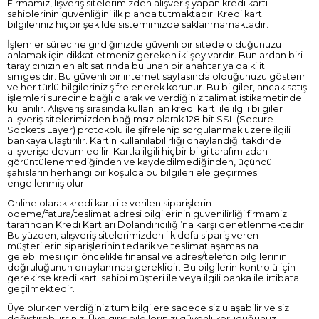
Firmamız, lışveriş sitelerimizden alışveriş yapan kredi kartı
sahiplerinin güvenliğini ilk planda tutmaktadır. Kredi kartı
bilgileriniz hiçbir şekilde sistemimizde saklanmamaktadır.
İşlemler sürecine girdiğinizde güvenli bir sitede olduğunuzu
anlamak için dikkat etmeniz gereken iki şey vardır. Bunlardan biri
tarayıcınızın en alt satırında bulunan bir anahtar ya da kilit
simgesidir. Bu güvenli bir internet sayfasında olduğunuzu gösterir
ve her türlü bilgileriniz şifrelenerek korunur. Bu bilgiler, ancak satış
işlemleri sürecine bağlı olarak ve verdiğiniz talimat istikametinde
kullanılır. Alışveriş sırasında kullanılan kredi kartı ile ilgili bilgiler
alışveriş sitelerimizden bağımsız olarak 128 bit SSL (Secure
Sockets Layer) protokolü ile şifrelenip sorgulanmak üzere ilgili
bankaya ulaştırılır. Kartın kullanılabilirliği onaylandığı takdirde
alışverişe devam edilir. Kartla ilgili hiçbir bilgi tarafımızdan
görüntülenemediğinden ve kaydedilmediğinden, üçüncü
şahısların herhangi bir koşulda bu bilgileri ele geçirmesi
engellenmiş olur.
Online olarak kredi kartı ile verilen siparişlerin
ödeme/fatura/teslimat adresi bilgilerinin güvenilirliği firmamiz
tarafından Kredi Kartları Dolandırıcılığı’na karşı denetlenmektedir.
Bu yüzden, alışveriş sitelerimizden ilk defa sipariş veren
müşterilerin siparişlerinin tedarik ve teslimat aşamasına
gelebilmesi için öncelikle finansal ve adres/telefon bilgilerinin
doğruluğunun onaylanması gereklidir. Bu bilgilerin kontrolü için
gerekirse kredi kartı sahibi müşteri ile veya ilgili banka ile irtibata
geçilmektedir.
Üye olurken verdiğiniz tüm bilgilere sadece siz ulaşabilir ve siz
değiştirebilirsiniz. Üye giriş bilgilerinizi güvenli koruduğunuz