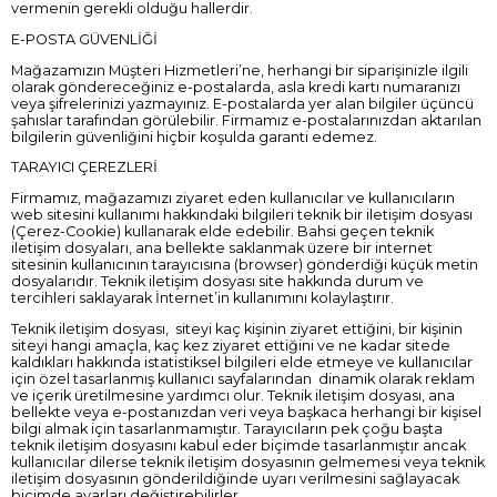
vermenin gerekli olduğu hallerdir.
E-POSTA GÜVENLİĞİ
Mağazamızın Müşteri Hizmetleri’ne, herhangi bir siparişinizle ilgili
olarak göndereceğiniz e-postalarda, asla kredi kartı numaranızı
veya şifrelerinizi yazmayınız. E-postalarda yer alan bilgiler üçüncü
şahıslar tarafından görülebilir. Firmamız e-postalarınızdan aktarılan
bilgilerin güvenliğini hiçbir koşulda garanti edemez.
TARAYICI ÇEREZLERİ
Firmamız, mağazamızı ziyaret eden kullanıcılar ve kullanıcıların
web sitesini kullanımı hakkındaki bilgileri teknik bir iletişim dosyası
(Çerez-Cookie) kullanarak elde edebilir. Bahsi geçen teknik
iletişim dosyaları, ana bellekte saklanmak üzere bir internet
sitesinin kullanıcının tarayıcısına (browser) gönderdiği küçük metin
dosyalarıdır. Teknik iletişim dosyası site hakkında durum ve
tercihleri saklayarak İnternet’in kullanımını kolaylaştırır.
Teknik iletişim dosyası, siteyi kaç kişinin ziyaret ettiğini, bir kişinin
siteyi hangi amaçla, kaç kez ziyaret ettiğini ve ne kadar sitede
kaldıkları hakkında istatistiksel bilgileri elde etmeye ve kullanıcılar
için özel tasarlanmış kullanıcı sayfalarından dinamik olarak reklam
ve içerik üretilmesine yardımcı olur. Teknik iletişim dosyası, ana
bellekte veya e-postanızdan veri veya başkaca herhangi bir kişisel
bilgi almak için tasarlanmamıştır. Tarayıcıların pek çoğu başta
teknik iletişim dosyasını kabul eder biçimde tasarlanmıştır ancak
kullanıcılar dilerse teknik iletişim dosyasının gelmemesi veya teknik
iletişim dosyasının gönderildiğinde uyarı verilmesini sağlayacak
biçimde ayarları değiştirebilirler.