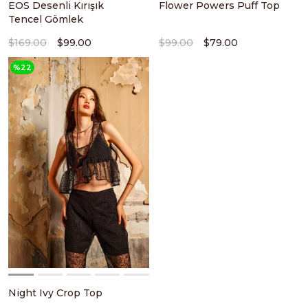
EOS Desenli Kırışık
Flower Powers Puff Top
Tencel Gömlek
$169.00
$99.00
$99.00
$79.00
%22
Night Ivy Crop Top