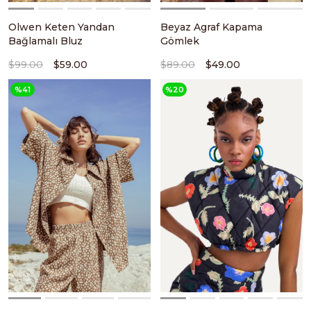
Olwen Keten Yandan
Beyaz Agraf Kapama
Bağlamalı Bluz
Gömlek
$99.00
$59.00
$89.00
$49.00
%41
%20