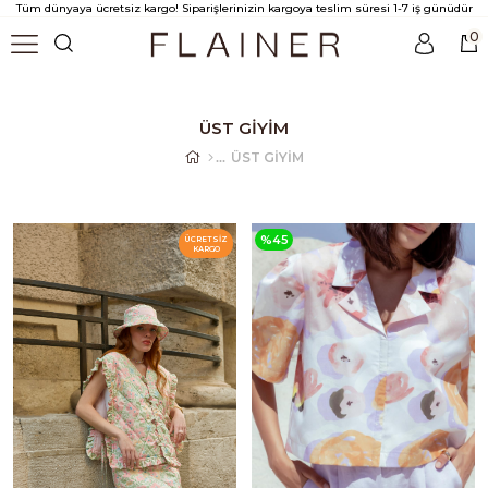
Tüm dünyaya ücretsiz kargo! Siparişlerinizin kargoya teslim süresi 1-7 iş günüdür
0
ÜST GİYİM
ÜST GİYİM
%45
ÜCRETSIZ
KARGO