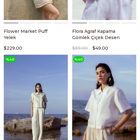
Flower Market Puff
Flora Agraf Kapama
Yelek
Gömlek Çiçek Desen
$229.00
$89.00
$49.00
%40
%40