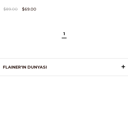
$89.00
$69.00
1
FLAINER'IN DUNYASI
DESTEK
SÖZLEŞMELER
E - BÜLTEN