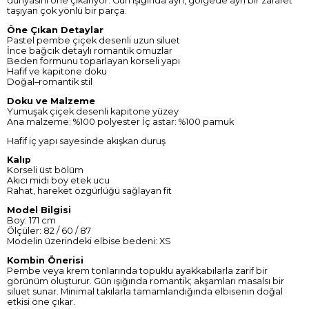
dünyasını öne çıkarıyor. Gün ışığında ayrı, gölgede ayrı bir zarafet
taşıyan çok yönlü bir parça.
Öne Çıkan Detaylar
Pastel pembe çiçek desenli uzun siluet
İnce bağcık detaylı romantik omuzlar
Beden formunu toparlayan korseli yapı
Hafif ve kapitone doku
Doğal–romantik stil
Doku ve Malzeme
Yumuşak çiçek desenli kapitone yüzey
Ana malzeme: %100 polyester İç astar: %100 pamuk
Hafif iç yapı sayesinde akışkan duruş
Kalıp
Korseli üst bölüm
Akıcı midi boy etek ucu
Rahat, hareket özgürlüğü sağlayan fit
Model Bilgisi
Boy: 171 cm
Ölçüler: 82 / 60 / 87
Modelin üzerindeki elbise bedeni: XS
Kombin Önerisi
Pembe veya krem tonlarında topuklu ayakkabılarla zarif bir
görünüm oluşturur. Gün ışığında romantik; akşamları masalsı bir
siluet sunar. Minimal takılarla tamamlandığında elbisenin doğal
etkisi öne çıkar.