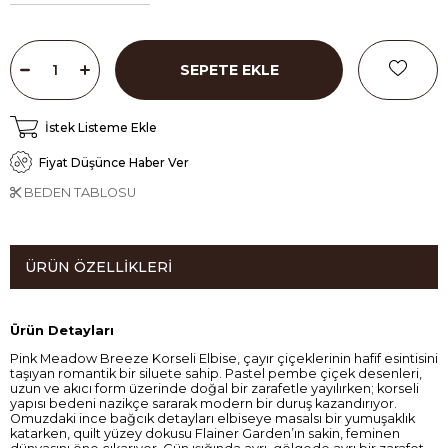
İstek Listeme Ekle
Fiyat Düşünce Haber Ver
BEDEN TABLOSU
ÜRÜN ÖZELLIKLERI
Ürün Detayları
Pink Meadow Breeze Korseli Elbise, çayır çiçeklerinin hafif esintisini
taşıyan romantik bir siluete sahip. Pastel pembe çiçek desenleri,
uzun ve akıcı form üzerinde doğal bir zarafetle yayılırken; korseli
yapısı bedeni nazikçe sararak modern bir duruş kazandırıyor.
Omuzdaki ince bağcık detayları elbiseye masalsı bir yumuşaklık
katarken, quilt yüzey dokusu Flainer Garden’ın sakin, feminen